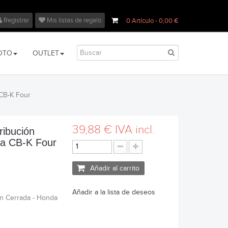
Registrar
Mis listas de regalo
0
Artículo
- 0,00 €
OTO
OUTLET
 CB-K Four
39,88 €
IVA incl.
ribución
da CB-K Four
Añadir al carrito
Añadir a la lista de deseos
ón Cerrada - Honda