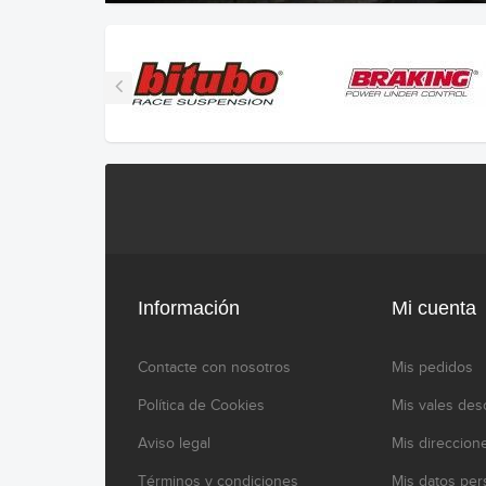
Información
Mi cuenta
Contacte con nosotros
Mis pedidos
Política de Cookies
Mis vales des
Aviso legal
Mis direccion
Términos y condiciones
Mis datos per