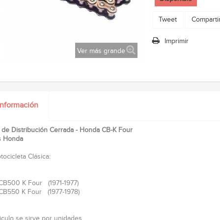
Tweet
Comparti
Imprimir
Ver más grande
información
de Distribución Cerrada - Honda CB-K Four
s Honda
ocicleta Clásica:
CB500 K Four (1971-1977)
CB550 K Four (1977-1978)
ticulo se sirve por unidades