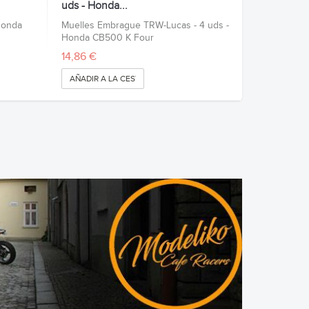
uds - Honda...
Honda
Muelles Embrague TRW-Lucas - 4 uds -
Honda CB500 K Four
14,86 €
AÑADIR A LA CESTA