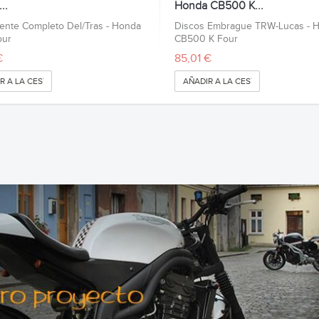
..
Honda CB500 K...
tente Completo Del/Tras - Honda
Discos Embrague TRW-Lucas - 
our
CB500 K Four
€
85,01 €
R A LA CESTA
AÑADIR A LA CESTA