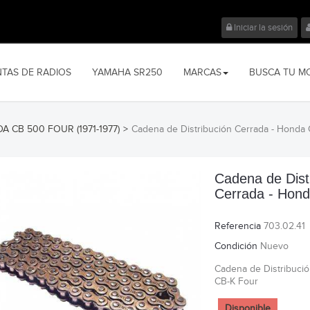
Iniciar la sesión
NTAS DE RADIOS
YAMAHA SR250
MARCAS
BUSCA TU M
A CB 500 FOUR (1971-1977)
>
Cadena de Distribución Cerrada - Honda
Cadena de Dist
Cerrada - Hon
Referencia
703.02.41
Condición
Nuevo
Cadena de Distribuci
CB-K Four
Disponible