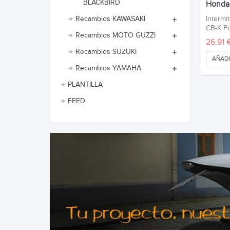
BLACKBIRD
Honda.
Intermi
Recambios KAWASAKI
CB-K F
Recambios MOTO GUZZI
26,91 
Recambios SUZUKI
AÑADI
Recambios YAMAHA
PLANTILLA
FEED