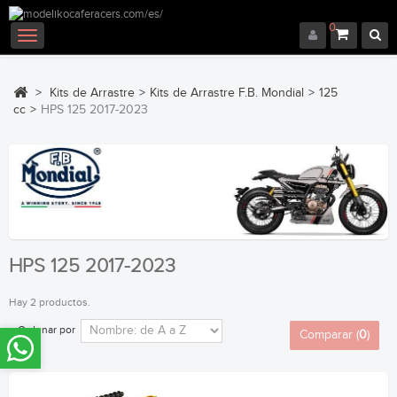
0
Navegación
Toggle
>
Kits de Arrastre
>
Kits de Arrastre F.B. Mondial
>
125
cc
>
HPS 125 2017-2023
HPS 125 2017-2023
Hay 2 productos.
Ordenar por
Comparar (
0
)