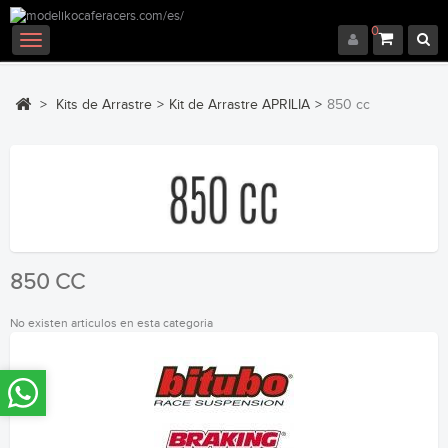
0
Navegación
Toggle
>
Kits de Arrastre
>
Kit de Arrastre APRILIA
>
850 cc
850 CC
No existen articulos en esta categoria