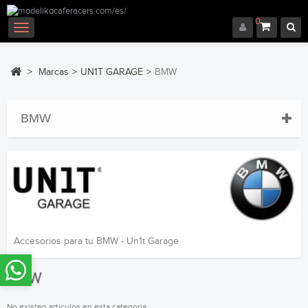
0
Navegación
Toggle
>
Marcas
>
UN1T GARAGE
>
BMW
BMW
Accesorios para tu BMW - Un1t Garage
BMW
No existen articulos en esta categoria