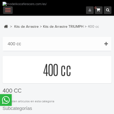
0
Navegación
Toggle
>
Kits de Arrastre
>
Kits de Arrastre TRIUMPH
>
400 cc
400 cc
400 CC
No existen articulos en esta categoria
Subcategorías