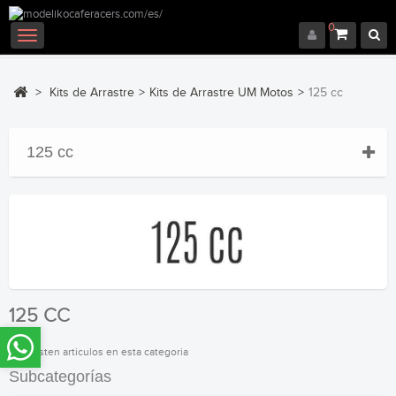
0
Navegación
Toggle
>
Kits de Arrastre
>
Kits de Arrastre UM Motos
>
125 cc
125 cc
125 CC
No existen articulos en esta categoria
Subcategorías