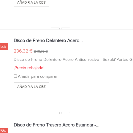
AÑADIR A LA CESTA
Disco de Freno Delantero Acero...
-5%
236,32 €
248,76 €
Disco de Freno Delantero Acero Anticorrosivo - Suzuki*Portes Gr
¡Precio rebajado!
Añadir para comparar
AÑADIR A LA CESTA
Disco de Freno Trasero Acero Estandar -...
-5%