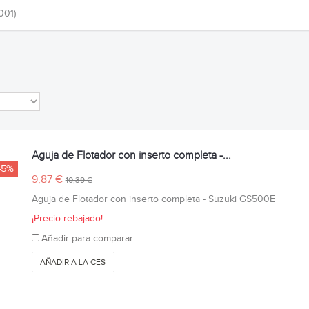
001)
Aguja de Flotador con inserto completa -...
-5%
9,87 €
10,39 €
Aguja de Flotador con inserto completa - Suzuki GS500E
¡Precio rebajado!
Añadir para comparar
AÑADIR A LA CESTA