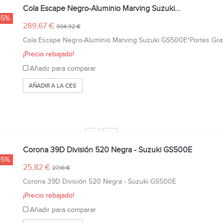
Cola Escape Negro-Aluminio Marving Suzuki...
-5%
289,67 €
304,92 €
Cola Escape Negro-Aluminio Marving Suzuki GS500E*Portes Grat
¡Precio rebajado!
Añadir para comparar
AÑADIR A LA CESTA
Corona 39D División 520 Negra - Suzuki GS500E
-5%
25,82 €
27,18 €
Corona 39D División 520 Negra - Suzuki GS500E
¡Precio rebajado!
Añadir para comparar