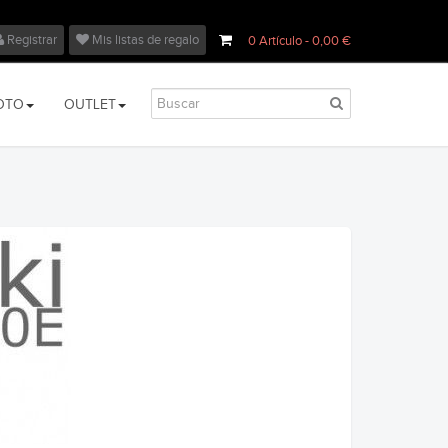
Registrar
Mis listas de regalo
0
Artículo
- 0,00 €
OTO
OUTLET