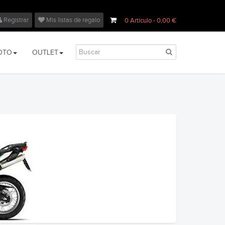
Registrar
Mis listas de regalo
0
Artículo
- 0,00 €
OTO
OUTLET