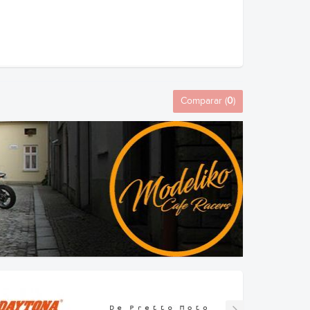
Comparar (
0
)