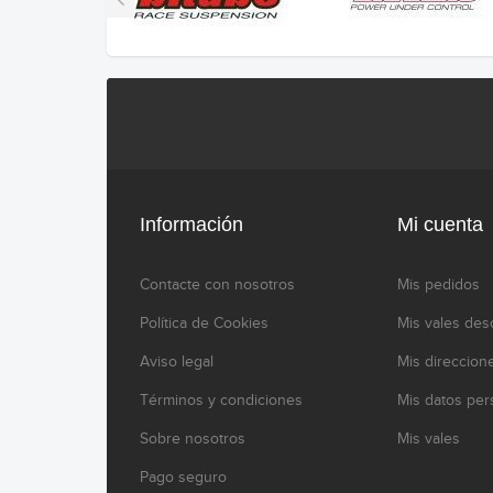
Información
Mi cuenta
Contacte con nosotros
Mis pedidos
Política de Cookies
Mis vales des
Aviso legal
Mis direccion
Términos y condiciones
Mis datos per
Sobre nosotros
Mis vales
Pago seguro