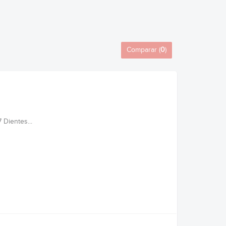
Comparar (
0
)
 Dientes...