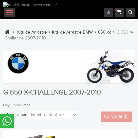
0
Navegación
Toggle
>
Kits de Arrastre
>
Kits de Arrastre BMW
>
650 cc
>
G 650 X-
Challenge 2007-2010
G 650 X-CHALLENGE 2007-2010
Hay 3 productos.
Ordenar por
Comparar (
0
)