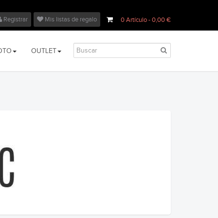
Registrar
Mis listas de regalo
0
Artículo
- 0,00 €
OTO
OUTLET