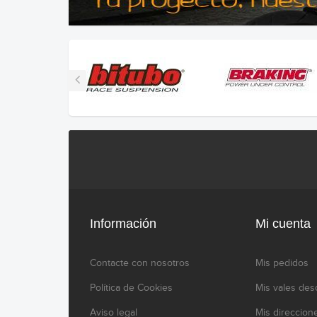
Información
Mi cuenta
Contacte con nosotros
Mis pedidos
Política de Cookies
Mis vales des
Aviso legal
Mis direccion