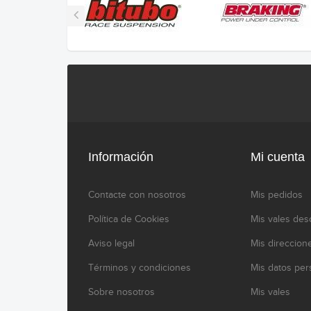
Información
Mi cuenta
Contacte con nosotros
Mis pedidos
Política de Cookies
Mis vales des
Aviso legal
Mis direccion
Términos y condiciones
Mis datos per
Sobre nosotros
Mis vales