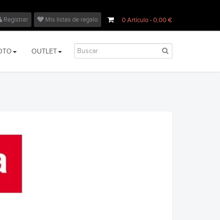
Registrar
Mis listas de regalo
0
Artículo
- 0,00 €
OTO
OUTLET