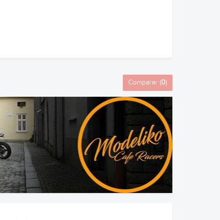
Comparar (
0
)