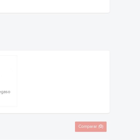
Pegaso
Comparar (
0
)