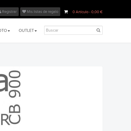
Registrar
Mis listas de regalo
0
Artículo
- 0,00 €
OTO
OUTLET