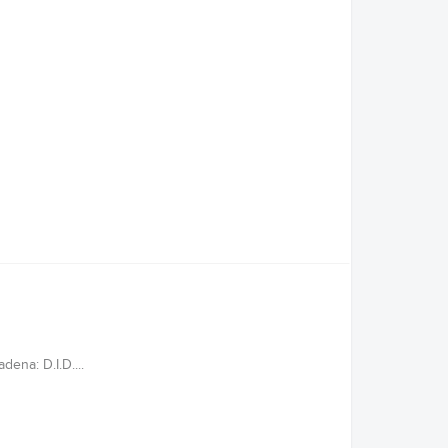
ena: D.I.D....