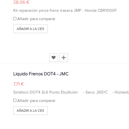
28,06 €
Kit reparación pinza freno trasera JMP - Honda CBR1000F
Añadir para comparar
AÑADIR A LA CESTA
Liquido Frenos DOT4 - JMC
7,71 €
Sintético DOT4 SL6 Punto Ebullición: - Seco: 265ºC - Húmedo
Añadir para comparar
AÑADIR A LA CESTA