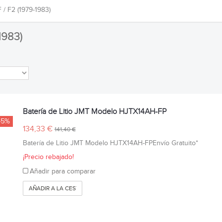
 F2 (1979-1983)
1983)
Batería de Litio JMT Modelo HJTX14AH-FP
-5%
134,33 €
141,40 €
Batería de Litio JMT Modelo HJTX14AH-FPEnvío Gratuito*
¡Precio rebajado!
Añadir para comparar
AÑADIR A LA CESTA