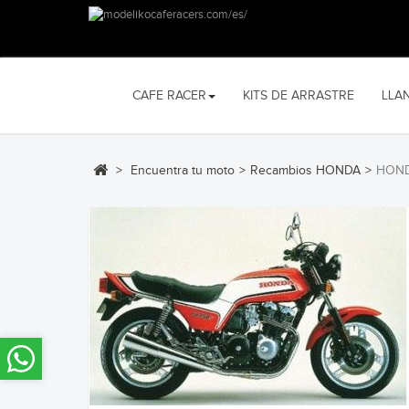
CAFE RACER
KITS DE ARRASTRE
LLA
>
Encuentra tu moto
>
Recambios HONDA
>
HONDA