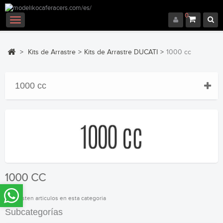
0
Navegación
Toggle
>
Kits de Arrastre
>
Kits de Arrastre DUCATI
>
1000 cc
1000 cc
1000 CC
No existen articulos en esta categoria
Subcategorías