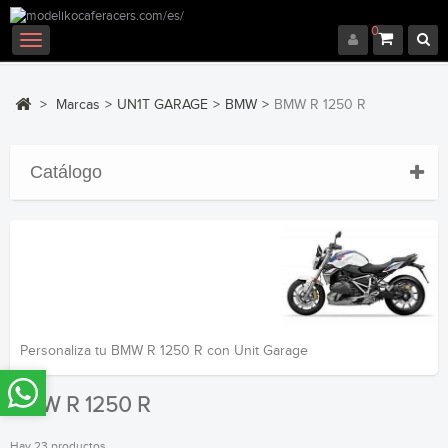
0
Navegación
Toggle
>
Marcas
>
UN1T GARAGE
>
BMW
>
BMW R 1250 R
Catálogo
Personaliza tu BMW R 1250 R con Unit Garage
BMW R 1250 R
Hay 23 productos.