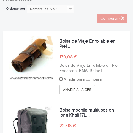
Ordenar por
Nombre: de A a Z
Comparar (
0
)
Bolsa de Viaje Enrollable en
Piel...
179,08 €
Bolsa de Viaje Enrollable en Piel
Encerada- BMW RnineT
Añadir para comparar
AÑADIR A LA CESTA
Bolsa mochila multiusos en
lona Khali 17L...
237,16 €