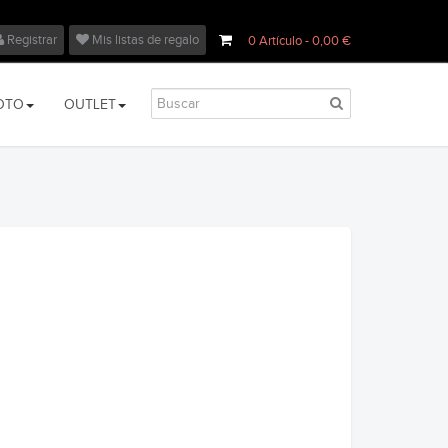
Registrar
Mis listas de regalo
0
Artículo
- 0,00 €
OTO
OUTLET