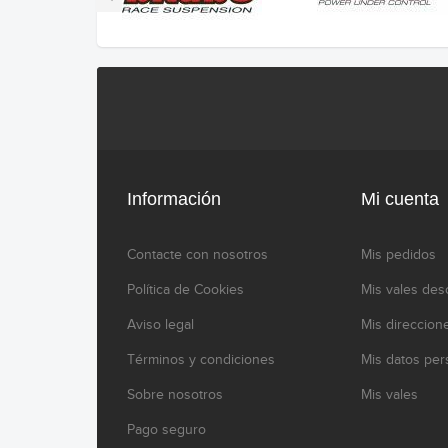
Información
Mi cuenta
Contacte con nosotros
Mis pedidos
Política de Cookies
Mis vales des
Aviso legal
Mis direccion
Términos y condiciones
Mis datos per
Sobre nosotros
Mis vales
Pago seguro