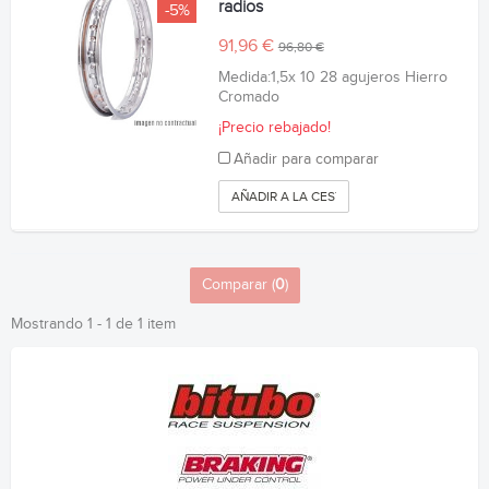
radios
-5%
91,96 €
96,80 €
Medida:1,5x 10 28 agujeros Hierro
Cromado
¡Precio rebajado!
Añadir para comparar
AÑADIR A LA CESTA
Comparar (
0
)
Mostrando 1 - 1 de 1 item