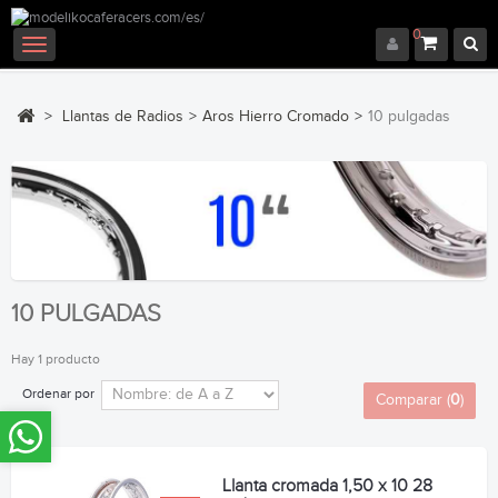
0
Navegación
Toggle
>
Llantas de Radios
>
Aros Hierro Cromado
>
10 pulgadas
10 PULGADAS
Hay 1 producto
Ordenar por
Comparar (
0
)
Llanta cromada 1,50 x 10 28