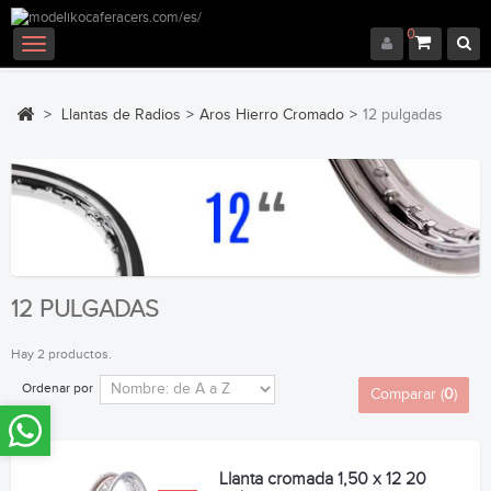
0
Navegación
Toggle
>
Llantas de Radios
>
Aros Hierro Cromado
>
12 pulgadas
12 PULGADAS
Hay 2 productos.
Ordenar por
Comparar (
0
)
Llanta cromada 1,50 x 12 20