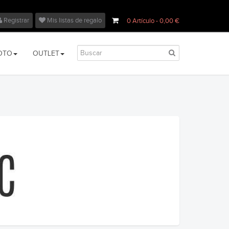
Registrar
Mis listas de regalo
0
Artículo
- 0,00 €
OTO
OUTLET