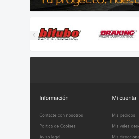
Información
Mi cuenta
Contacte con nosotros
Mis pedidos
Política de Cookies
Mis vales des
Aviso legal
Mis direccion