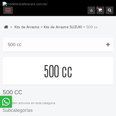
0
Navegación
Toggle
>
Kits de Arrastre
>
Kits de Arrastre SUZUKI
>
500 cc
500 cc
500 CC
No existen articulos en esta categoria
Subcategorías