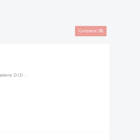
Comparar (
0
)
ena: D.I.D....