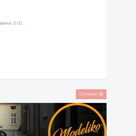
ena: D.I.D....
Comparar (
0
)