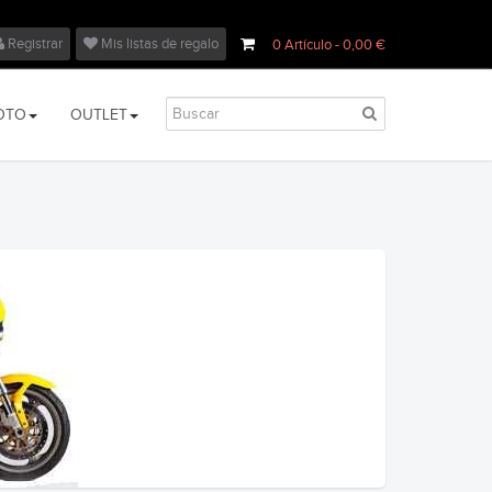
Registrar
Mis listas de regalo
0
Artículo
- 0,00 €
OTO
OUTLET