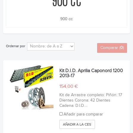
900 cc
Ordenar por
Comparar (
0
)
Kit D.I.D. Aprilia Caponord 1200
2013-17
154,00 €
Kit de Arrastre completo: Piñón: 17
Dientes Corona: 42 Dientes
Cadena: D.I.D....
Añadir para comparar
AÑADIR A LA CESTA