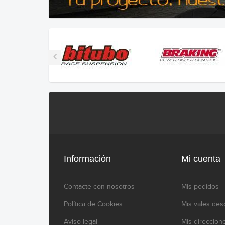
Información
Mi cuenta
Contacte con nosotros
Mis pedidos
Política de Cookies
Mis vales des
Aviso legal
Mis direccion