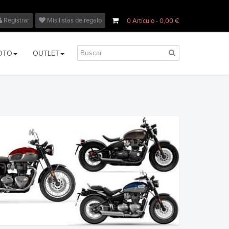
Registrar
Mis listas de regalo
0
Artículo
- 0,00 €
OTO
OUTLET