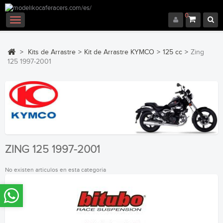
0
Navegación
Toggle
>
Kits de Arrastre
>
Kit de Arrastre KYMCO
>
125 cc
>
Zing
125 1997-2001
ZING 125 1997-2001
No existen articulos en esta categoria