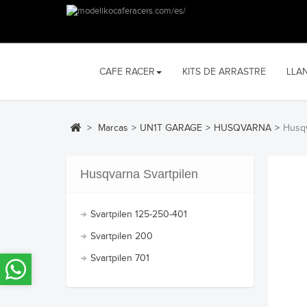
CAFE RACER
KITS DE ARRASTRE
LLA
>
Marcas
>
UN1T GARAGE
>
HUSQVARNA
>
Husqv
Husqvarna Svartpilen
Svartpilen 125-250-401
Svartpilen 200
Svartpilen 701