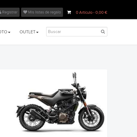
Registrar
Mis listas de regalo
0
Artículo
- 0,00 €
OTO
OUTLET