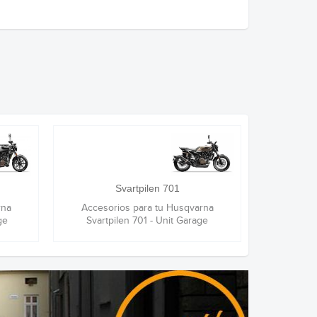
Svartpilen 701
rna
Accesorios para tu Husqvarna
ge
Svartpilen 701 - Unit Garage