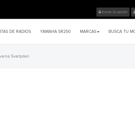
Iniciar la sesión
NTAS DE RADIOS
YAMAHA SR250
MARCAS
BUSCA TU M
arna Svartpilen