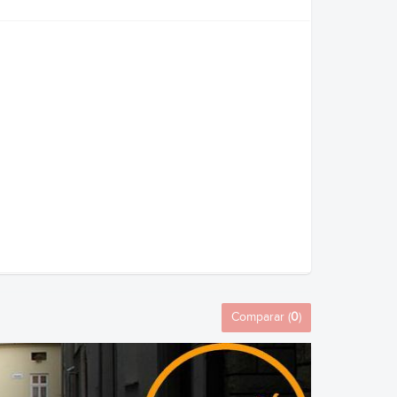
Comparar (
0
)