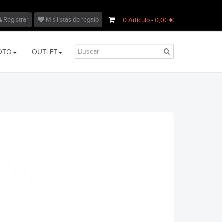
Registrar
Mis listas de regalo
0
Artículo
- 0,00 €
OTO
OUTLET