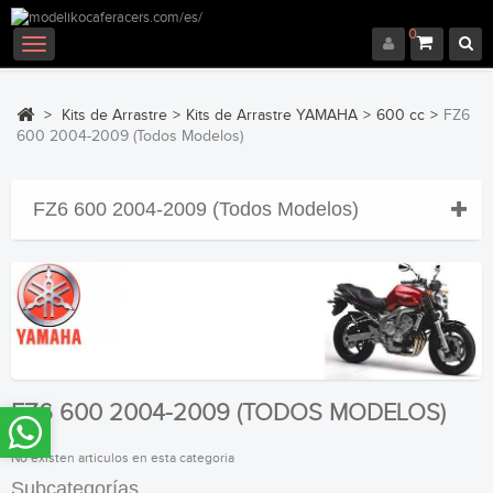
0
Navegación
Toggle
>
Kits de Arrastre
>
Kits de Arrastre YAMAHA
>
600 cc
>
FZ6
600 2004-2009 (Todos Modelos)
FZ6 600 2004-2009 (Todos Modelos)
FZ6 600 2004-2009 (TODOS MODELOS)
No existen articulos en esta categoria
Subcategorías