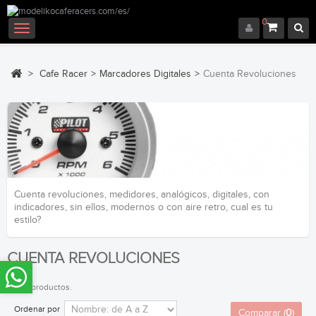
0
Navegación
Toggle
>
Cafe Racer
>
Marcadores Digitales
>
Cuenta Revoluciones
Cuenta revoluciones, medidores, analógicos, digitales, con
indicadores, sin ellos, modernos o con aire retro, cual es tu
estilo?
CUENTA REVOLUCIONES
Hay 4 productos.
Ordenar por
Comparar (
0
)