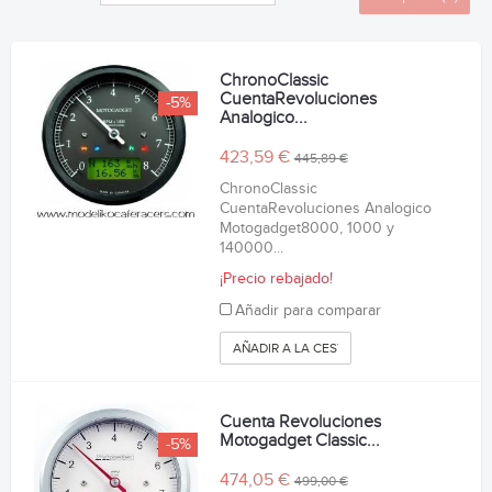
ChronoClassic
CuentaRevoluciones
-5%
Analogico...
423,59 €
445,89 €
ChronoClassic
CuentaRevoluciones Analogico
Motogadget8000, 1000 y
140000...
¡Precio rebajado!
Añadir para comparar
AÑADIR A LA CESTA
Cuenta Revoluciones
Motogadget Classic...
-5%
474,05 €
499,00 €