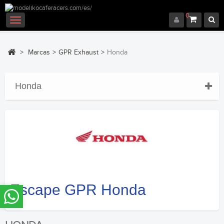
0
Navegación
Toggle
>
Marcas
>
GPR Exhaust
>
Honda
Honda
Escape GPR Honda