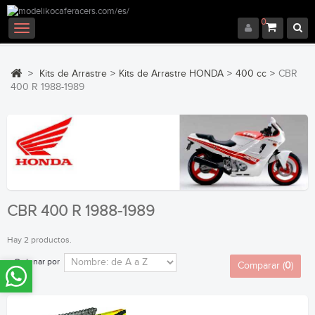
0
Navegación
Toggle
>
Kits de Arrastre
>
Kits de Arrastre HONDA
>
400 cc
>
CBR
400 R 1988-1989
CBR 400 R 1988-1989
Hay 2 productos.
Ordenar por
Comparar (
0
)