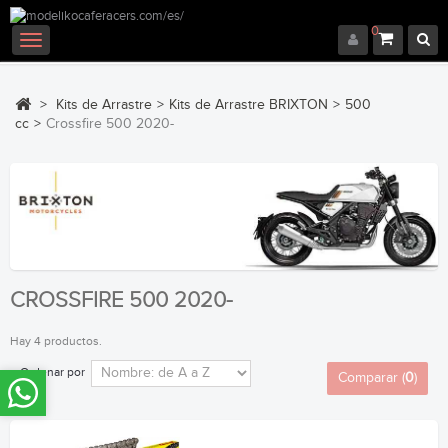
0
Navegación
Toggle
>
Kits de Arrastre
>
Kits de Arrastre BRIXTON
>
500
cc
>
Crossfire 500 2020-
CROSSFIRE 500 2020-
Hay 4 productos.
Ordenar por
Comparar (
0
)