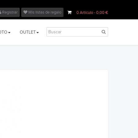
Registrar
Mis listas de regalo
0
Artículo
- 0,00 €
OTO
OUTLET