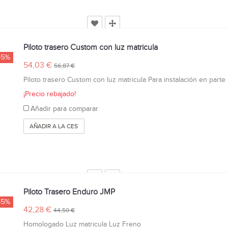
Piloto trasero Custom con luz matricula
-5%
54,03 €
56,87 €
Piloto trasero Custom con luz matricula Para instalación en parte p
¡Precio rebajado!
Añadir para comparar
AÑADIR A LA CESTA
Piloto Trasero Enduro JMP
-5%
42,28 €
44,50 €
Homologado Luz matricula Luz Freno