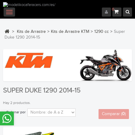
0
Navegación
Toggle
>
Kits de Arrastre
>
Kits de Arrastre KTM
>
1290 cc
>
Super
Duke 1290 2014-15
SUPER DUKE 1290 2014-15
Hay 2 productos.
Ordenar por
Comparar (
0
)