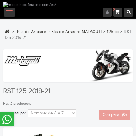
0
Navegación
Toggle
>
Kits de Arrastre
>
Kits de Arrastre MALAGUTI
>
125 cc
>
RST
125 2019-21
RST 125 2019-21
Hay 2 productos.
Ordenar por
Comparar (
0
)