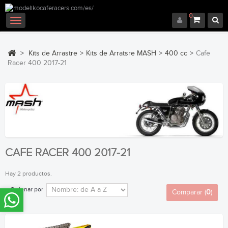
0
Navegación
Toggle
>
Kits de Arrastre
>
Kits de Arratsre MASH
>
400 cc
>
Cafe
Racer 400 2017-21
CAFE RACER 400 2017-21
Hay 2 productos.
Ordenar por
Comparar (
0
)