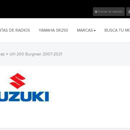
Iniciar la sesión
NTAS DE RADIOS
YAMAHA SR250
MARCAS
BUSCA TU M
 cc
>
UH 200 Burgman 2007-2021