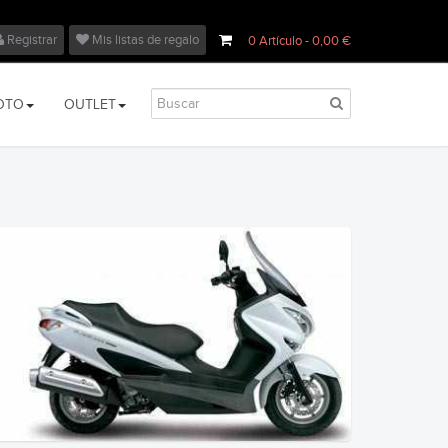
Registrar
Mis listas de regalo
0
Artículo
- 0,00 €
OTO
OUTLET