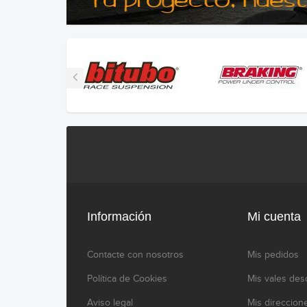
Información
Mi cuenta
Contacte con nosotros
Mis pedidos
Política de Cookies
Mis vales des
Aviso legal
Mis direccion