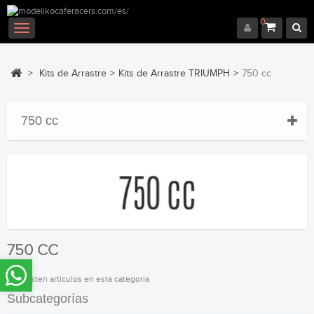
0
Navegación
Toggle
>
Kits de Arrastre
>
Kits de Arrastre TRIUMPH
>
750 cc
750 cc
750 CC
No existen articulos en esta categoria
Subcategorías