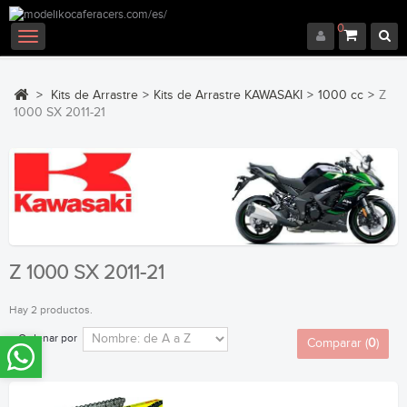
0
Navegación
Toggle
>
Kits de Arrastre
>
Kits de Arrastre KAWASAKI
>
1000 cc
>
Z
1000 SX 2011-21
Z 1000 SX 2011-21
Hay 2 productos.
Ordenar por
Comparar (
0
)