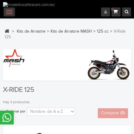
0
Navegación
Toggle
>
Kits de Arrastre
>
Kits de Arratsre MASH
>
125 cc
>
X-Ride
125
X-RIDE 125
Hay 3 productos.
Ordenar por
Comparar (
0
)