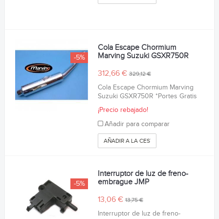
Cola Escape Chormium
Marving Suzuki GSXR750R
-5%
312,66 €
329,12 €
Cola Escape Chormium Marving
Suzuki GSXR750R *Portes Gratis
¡Precio rebajado!
Añadir para comparar
AÑADIR A LA CESTA
Interruptor de luz de freno-
embrague JMP
-5%
13,06 €
13,75 €
Interruptor de luz de freno-