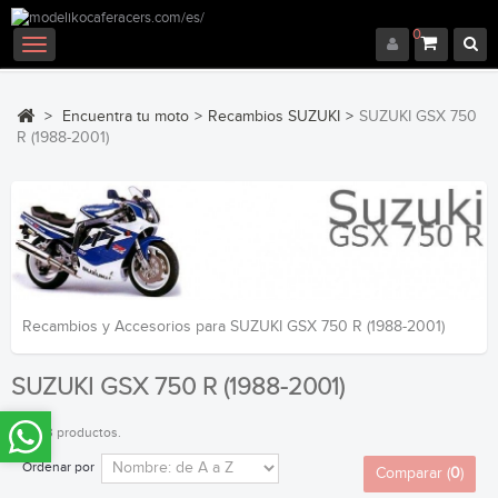
0
Navegación
Toggle
>
Encuentra tu moto
>
Recambios SUZUKI
>
SUZUKI GSX 750
R (1988-2001)
Recambios y Accesorios para SUZUKI GSX 750 R (1988-2001)
SUZUKI GSX 750 R (1988-2001)
Hay 23 productos.
Ordenar por
Comparar (
0
)