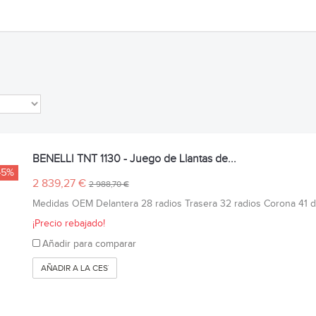
BENELLI TNT 1130 - Juego de Llantas de...
-5%
2 839,27 €
2 988,70 €
Medidas OEM Delantera 28 radios Trasera 32 radios Corona 41 die
¡Precio rebajado!
Añadir para comparar
AÑADIR A LA CESTA