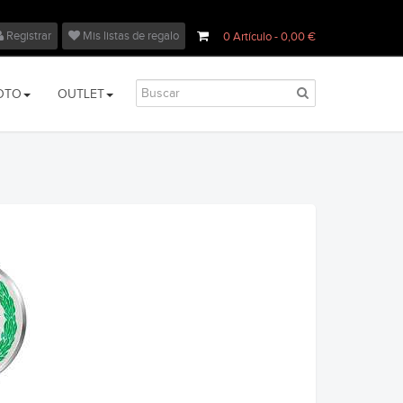
Registrar
Mis listas de regalo
0
Artículo
- 0,00 €
OTO
OUTLET