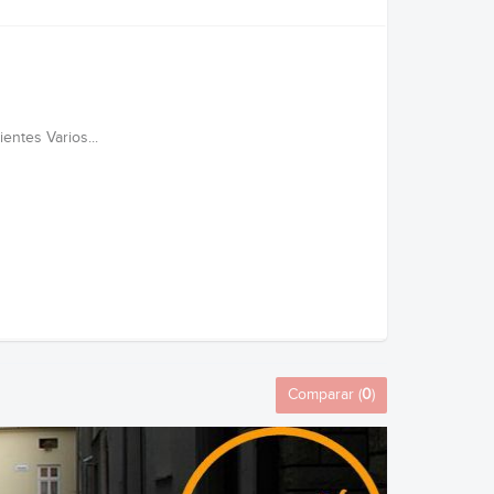
ntes Varios...
Comparar (
0
)