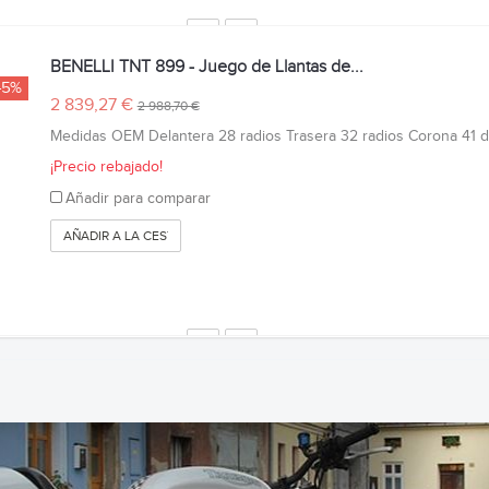
BENELLI TNT 899 - Juego de Llantas de...
-5%
2 839,27 €
2 988,70 €
Medidas OEM Delantera 28 radios Trasera 32 radios Corona 41 die
¡Precio rebajado!
Añadir para comparar
AÑADIR A LA CESTA