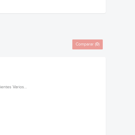
Comparar (
0
)
ntes Varios...