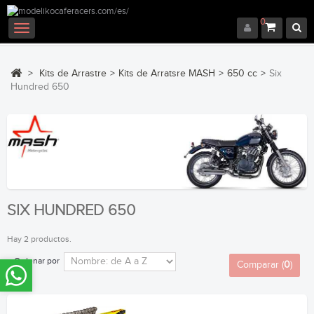
0
Navegación
Toggle
>
Kits de Arrastre
>
Kits de Arratsre MASH
>
650 cc
>
Six
Hundred 650
SIX HUNDRED 650
Hay 2 productos.
Ordenar por
Comparar (
0
)