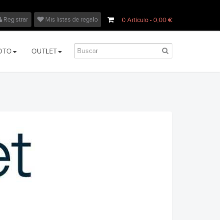
Registrar
Mis listas de regalo
0
Artículo
- 0,00 €
OTO
OUTLET