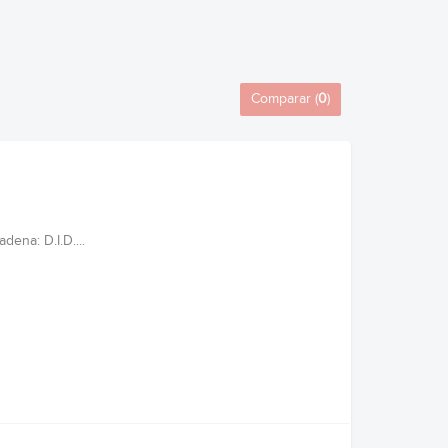
Comparar (
0
)
ena: D.I.D....