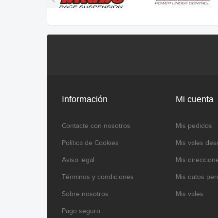
Información
Mi cuenta
Contacte con nosotros
Mis pedidos
Política de Cookies
Mis vales des
Aviso legal
Mis direccion
Términos y condiciones
Mis datos per
Sobre nosotros
Mis vales
Pago seguro