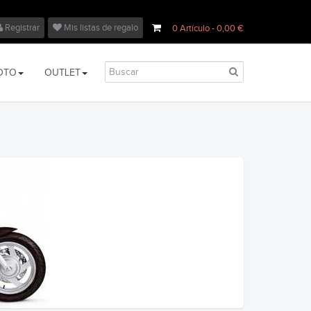
Registrar
Mis listas de regalo
0
Artículo
- 0,00 €
OTO
OUTLET