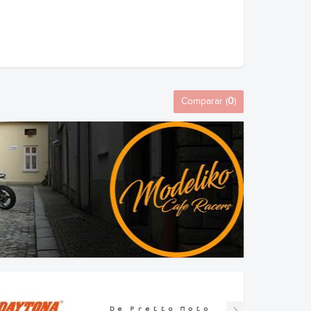
Comparar (
0
)