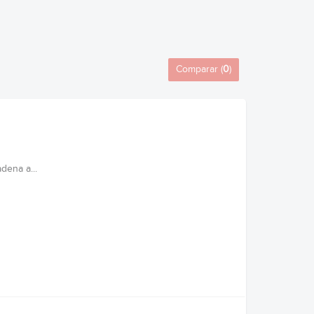
Comparar (
0
)
dena a...