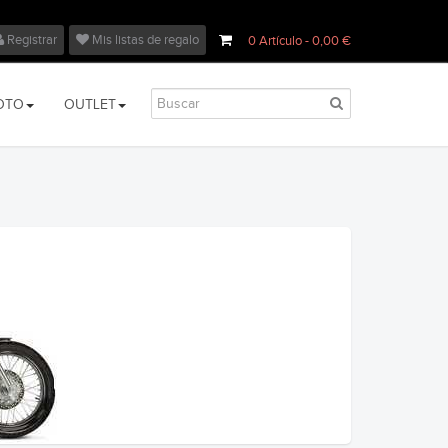
Registrar
Mis listas de regalo
0
Artículo
- 0,00 €
OTO
OUTLET