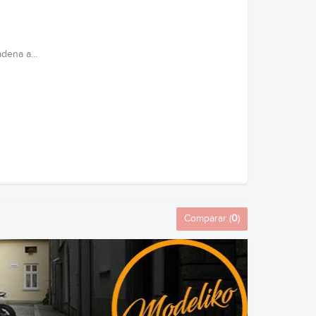
dena a...
Comparar (
0
)