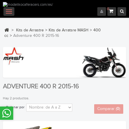
0
Navegación
Toggle
>
Kits de Arrastre
>
Kits de Arratsre MASH
>
400
cc
>
Adventure 400 R 2015-16
ADVENTURE 400 R 2015-16
Hay 2 productos.
Ordenar por
Comparar (
0
)