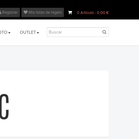
Registrar
Mis listas de regalo
0
Artículo
- 0,00 €
OTO
OUTLET