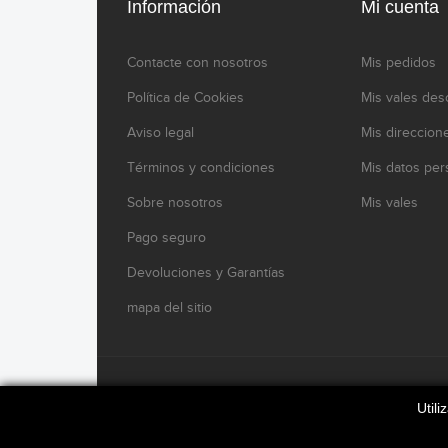
Información
Mi cuenta
Contacte con nosotros
Mis pedidos
Política de Cookies
Mis vales des
Aviso legal
Mis direccion
Términos y condiciones
Mis datos per
Sobre nosotros
Mis vales
Pago seguro
Devoluciones y Garantías
mapa del sitio
www.modelikocaferacers.com Designed By
Modelik
Util