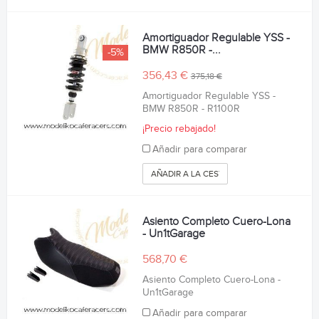
Amortiguador Regulable YSS -
BMW R850R -...
-5%
356,43 €
375,18 €
Amortiguador Regulable YSS -
BMW R850R - R1100R
¡Precio rebajado!
Añadir para comparar
AÑADIR A LA CESTA
Asiento Completo Cuero-Lona
- Un1tGarage
568,70 €
Asiento Completo Cuero-Lona -
Un1tGarage
Añadir para comparar