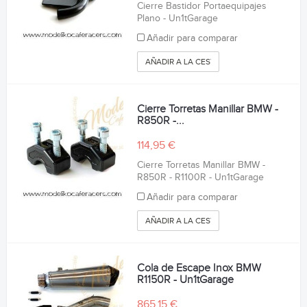
Cierre Bastidor Portaequipajes
Plano - Un1tGarage
Añadir para comparar
AÑADIR A LA CESTA
Cierre Torretas Manillar BMW -
R850R -...
114,95 €
Cierre Torretas Manillar BMW -
R850R - R1100R - Un1tGarage
Añadir para comparar
AÑADIR A LA CESTA
Cola de Escape Inox BMW
R1150R - Un1tGarage
865,15 €