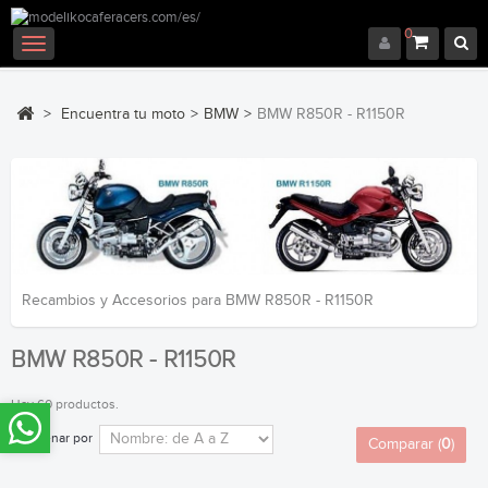
0
Navegación
Toggle
>
Encuentra tu moto
>
BMW
>
BMW R850R - R1150R
Recambios y Accesorios para BMW R850R - R1150R
BMW R850R - R1150R
Hay 60 productos.
Ordenar por
Comparar (
0
)