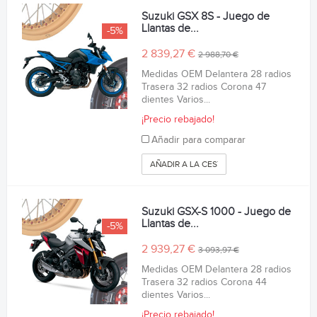
Suzuki GSX 8S - Juego de
Llantas de...
-5%
2 839,27 €
2 988,70 €
Medidas OEM Delantera 28 radios
Trasera 32 radios Corona 47
dientes Varios...
¡Precio rebajado!
Añadir para comparar
AÑADIR A LA CESTA
Suzuki GSX-S 1000 - Juego de
Llantas de...
-5%
2 939,27 €
3 093,97 €
Medidas OEM Delantera 28 radios
Trasera 32 radios Corona 44
dientes Varios...
¡Precio rebajado!