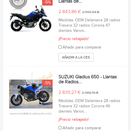
Llantas de...
-5%
2 843,86 €
2 993,54 €
Medidas OEM Delantera 28 radios
Trasera 32 radios Corona 47
dientes Varios...
¡Precio rebajado!
Añadir para comparar
AÑADIR A LA CESTA
SUZUKI Gladius 650 - Llantas
de Radios...
-5%
2 839,27 €
2 988,70 €
Medidas OEM Delantera 28 radios
Trasera 32 radios Corona 46
dientes Varios...
¡Precio rebajado!
Añadir para comparar