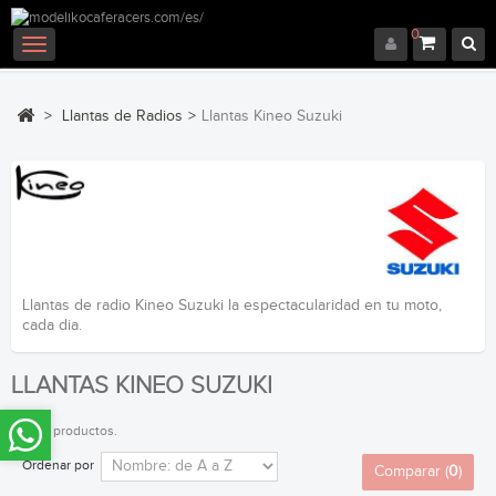
0
Navegación
Toggle
>
Llantas de Radios
>
Llantas Kineo Suzuki
Llantas de radio Kineo Suzuki la espectacularidad en tu moto,
cada dia.
LLANTAS KINEO SUZUKI
Hay 13 productos.
Ordenar por
Comparar (
0
)