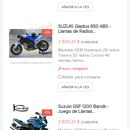
AÑADIR A LA CESTA
SUZUKI Gladius 650 ABS -
Llantas de Radios...
-5%
2 839,27 €
2 988,70 €
Medidas OEM Delantera 28 radios
Trasera 32 radios Corona 46
dientes Varios...
¡Precio rebajado!
Añadir para comparar
AÑADIR A LA CESTA
Suzuki GSF 1200 Bandit -
Juego de Llantas...
-5%
2 839,27 €
2 988,70 €