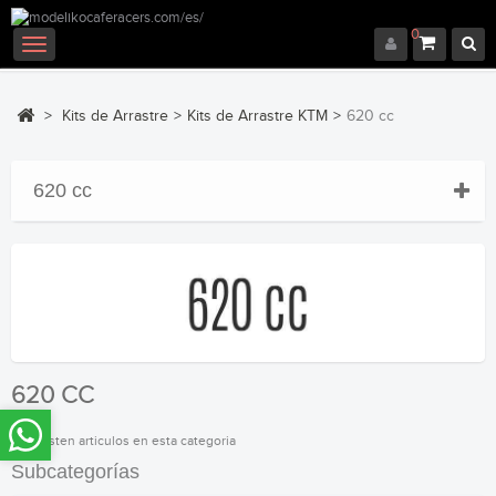
0
Navegación
Toggle
>
Kits de Arrastre
>
Kits de Arrastre KTM
>
620 cc
620 cc
620 CC
No existen articulos en esta categoria
Subcategorías