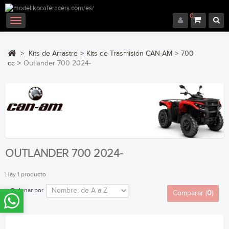
0
Navegación
Toggle
>
Kits de Arrastre
>
Kits de Trasmisión CAN-AM
>
700
cc
>
Outlander 700 2024-
OUTLANDER 700 2024-
Hay 1 producto
Ordenar por
Comparar (
0
)